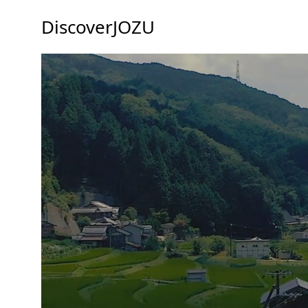
DiscoverJOZU