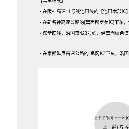
【驾车路线】
・在阪神高速11号线池田线的【池田木部IC
・在新名神高速公路的[箕面都罗美IC]下车
・御堂筋线，沿国道423号线，经箕面绿色
・在京都纵贯高速公路的“龟冈IC”下车，沿