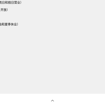
六、周日和假日营业）
1月开放）
始和夏季休业）