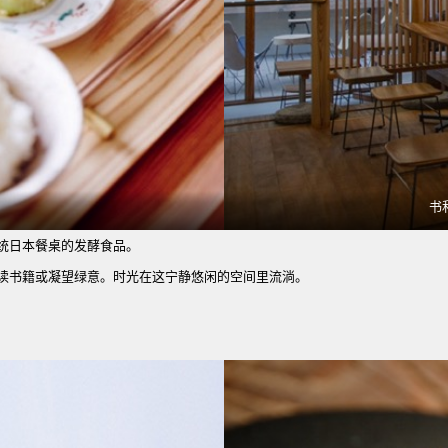
书
日本餐桌的发酵食品。
书籍或凝望绿意。时光在这宁静悠闲的空间里流淌。