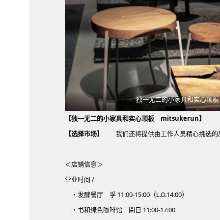
独一无二的小家具和实心顶板 mi
【独一无二的小家具和实心顶板 mitsukerun】
有一
【选择市场】
我们还将提供由工作人员精心挑选的原
＜店铺信息＞
营业时间 /
・发酵餐厅 孚 11:00-15:00（L.O.14:00）
・书和绿色咖啡馆 閑日 11:00-17:00