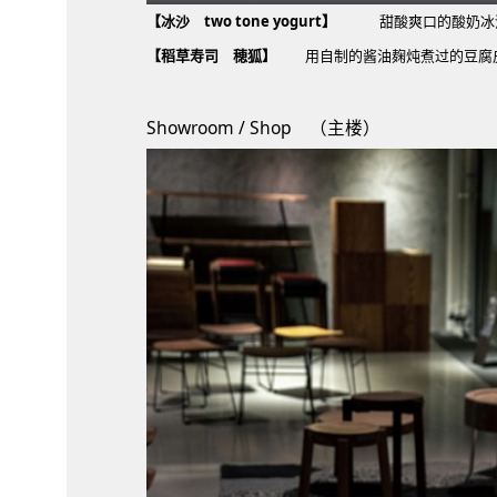
【冰沙 two tone yogurt】
甜酸爽口的酸奶冰
【稻草寿司 穂狐】
用自制的酱油麹炖煮过的豆腐皮
Showroom / Shop （主楼）