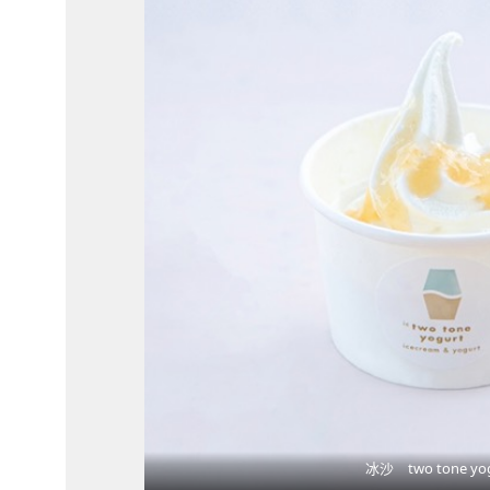
冰沙 two tone yog