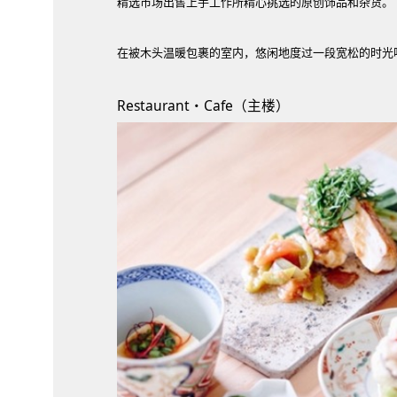
精选市场出售上手工作所精心挑选的原创饰品和杂货。
在被木头温暖包裹的室内，悠闲地度过一段宽松的时光
Restaurant・Cafe（主楼）