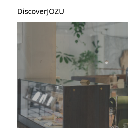
DiscoverJOZU