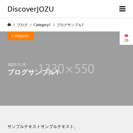
DiscoverJOZU
ブログ
Category1
ブログサンプル1
Category1
26
2023.11.25
ブログサンプル1
サンプルテキストサンプルテキスト。