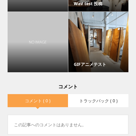
WaV test 投稿
GIFアニメテスト
コメント
コメント ( 0 )
トラックバック ( 0 )
この記事へのコメントはありません。