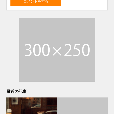
最近の記事