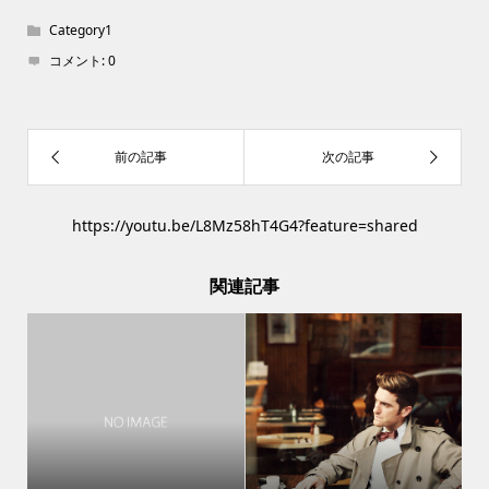
Category1
コメント:
0
https://youtu.be/L8Mz58hT4G4?feature=shared
関連記事