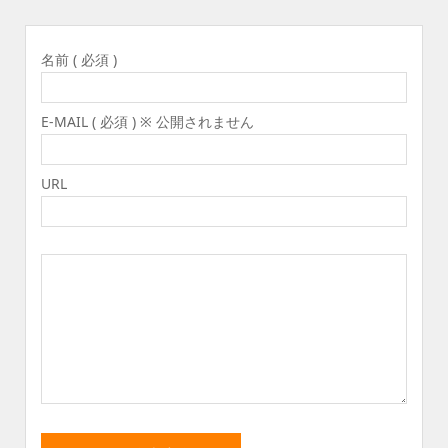
名前 ( 必須 )
E-MAIL ( 必須 ) ※ 公開されません
URL